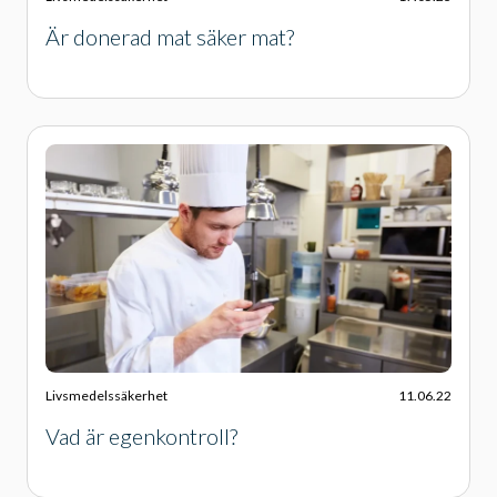
Är donerad mat säker mat?
Livsmedelssäkerhet
11.06.22
Vad är egenkontroll?