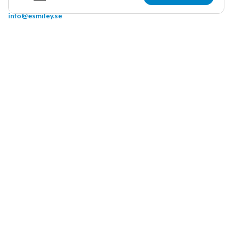
info@esmiley.se
+46 (0) 4040 4690
(Mån-fre 8:00-16:00)
PRODUKTER
Digital egenkontroll
Automatisk temperaturmätning
Mät matsvinnet
Internrevision
Rengöringsplan
Multi kitchen
eSmiley livsmedelskonsult
Kurser i livsmedelshygien