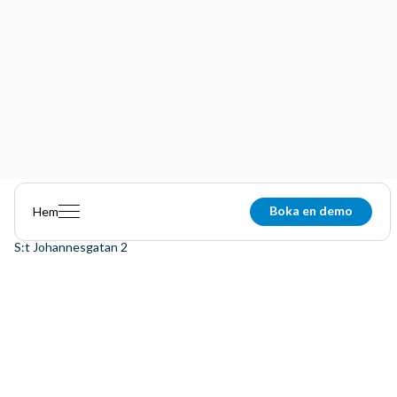
Boka en demo
Hem
eSmiley AB
S:t Johannesgatan 2
211 46
Malmö
info@esmiley.se
+46 (0) 4040 4690
(Mån-fre 8:00-16:00)