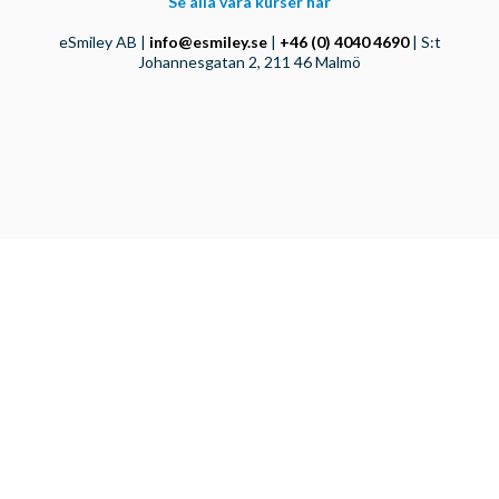
Se alla våra kurser här
eSmiley AB |
info@esmiley.se
|
+46 (0) 4040 4690
| S:t
Johannesgatan 2, 211 46 Malmö