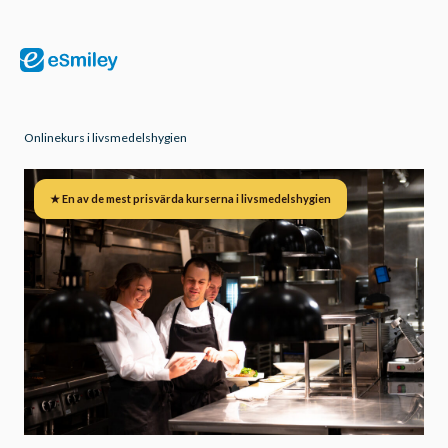
Onlinekurs i livsmedelshygien
★ En av de mest prisvärda kurserna i livsmedelshygien